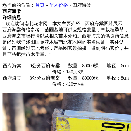
您当前的位置：
首页
»
苗木价格
» 西府海棠
西府海棠
详细信息
“ 欢迎访问南北花木网，本文主要介绍：西府海棠图片展示，
西府海棠价格参考，苗圃基地可供应规格数量，**栽植季节，
西府海棠市场行情以及相关苗木介绍。西府海棠的供货商信息
是经过我们沭阳国际花木城南北花木网的实名认证、实体认
证，苗圃经过实地考察，产品图实景拍摄，做到明码实价，并
且严格把控苗木质量。”
西府海棠 6公分西府海棠 数量：80000棵 地径：6cm
价格：140元/棵
西府海棠 8公分西府海棠 数量：80000棵 地径：8cm
价格：420元/棵