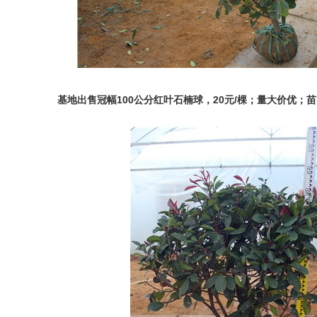
基地出售冠幅100公分红叶石楠球，20元/棵；量大价优；