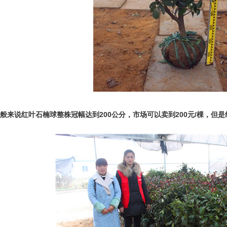
般来说红叶石楠球整株冠幅达到200公分，市场可以卖到200元/棵，但