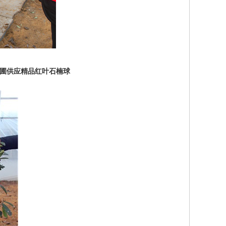
苗圃供应精品红叶石楠球