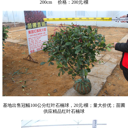
200cm 价格：200元/棵
基地出售冠幅100公分红叶石楠球，20元/棵；量大价优；苗圃
供应精品红叶石楠球