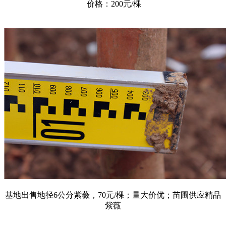
价格：200元/棵
基地出售地径6公分紫薇，70元/棵；量大价优；苗圃供应精品
紫薇