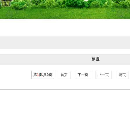
标 题
第
1
页/共
0
页
首页
下一页
上一页
尾页