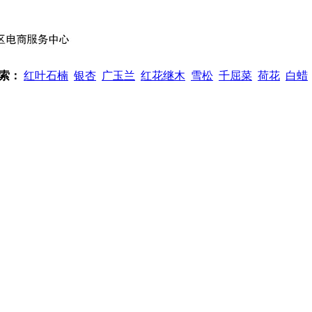
索：
红叶石楠
银杏
广玉兰
红花继木
雪松
千屈菜
荷花
白蜡