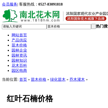
会员服务
|
客服热线：
0527-83091818
热门搜
网站首页
产品供应
苗木价格
园林企业
园林资讯
园林知识
花木百科
园区电商
当前位置:
首页
»
苗木价格
»
绿化苗木
»
乔木灌木
»
红叶石楠价格