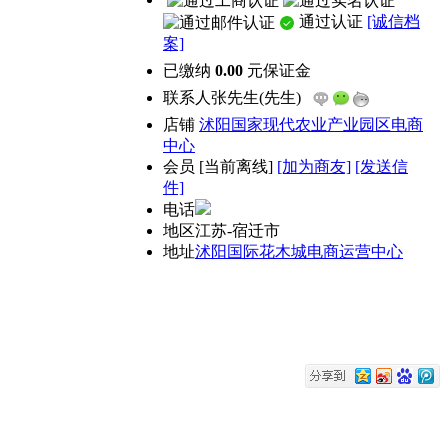
通过认证
[诚信档
案]
已缴纳
0.00
元保证金
联系人
张先生(先生)
店铺
沭阳国家现代农业产业园区电商
中心
会员
[
当前离线
]
[加为商友]
[发送信
件]
电话
地区
江苏-宿迁市
地址
沭阳国际花木城电商运营中心