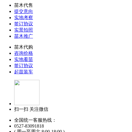
苗木代售
提交意向
实地考察
签订协议
实景拍照
苗木推广
苗木代购
咨询价格
实地看苗
签订协议
起苗装车
扫一扫 关注微信
全国统一客服热线：
0527-83091818
( 周一至周六 8:00-18:00 )