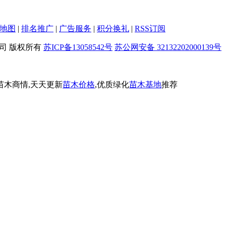
地图
|
排名推广
|
广告服务
|
积分换礼
|
RSS订阅
限公司 版权所有
苏ICP备13058542号
苏公网安备 32132202000139号
苗木商情,天天更新
苗木价格
,优质绿化
苗木基地
推荐