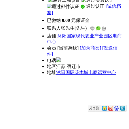
通过认证
[诚信档
案]
已缴纳
0.00
元保证金
联系人
张先生(先生)
店铺
沭阳国家现代农业产业园区电商
中心
会员
[
当前离线
]
[加为商友]
[发送信
件]
电话
地区
江苏-宿迁市
地址
沭阳国际花木城电商运营中心