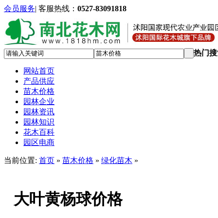
会员服务
|
客服热线：
0527-83091818
热门搜
网站首页
产品供应
苗木价格
园林企业
园林资讯
园林知识
花木百科
园区电商
当前位置:
首页
»
苗木价格
»
绿化苗木
»
大叶黄杨球价格