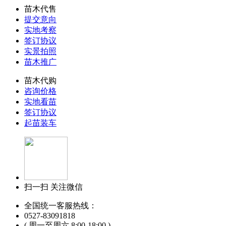
苗木代售
提交意向
实地考察
签订协议
实景拍照
苗木推广
苗木代购
咨询价格
实地看苗
签订协议
起苗装车
扫一扫 关注微信
全国统一客服热线：
0527-83091818
( 周一至周六 8:00-18:00 )