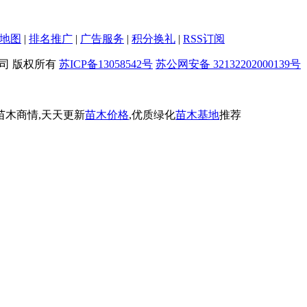
地图
|
排名推广
|
广告服务
|
积分换礼
|
RSS订阅
限公司 版权所有
苏ICP备13058542号
苏公网安备 32132202000139号
苗木商情,天天更新
苗木价格
,优质绿化
苗木基地
推荐