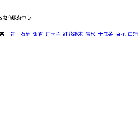
索：
红叶石楠
银杏
广玉兰
红花继木
雪松
千屈菜
荷花
白蜡