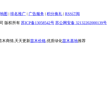
地图
|
排名推广
|
广告服务
|
积分换礼
|
RSS订阅
限公司 版权所有
苏ICP备13058542号
苏公网安备 32132202000139号
苗木商情,天天更新
苗木价格
,优质绿化
苗木基地
推荐