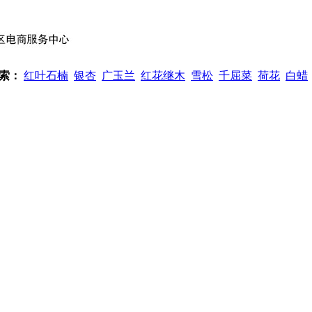
索：
红叶石楠
银杏
广玉兰
红花继木
雪松
千屈菜
荷花
白蜡