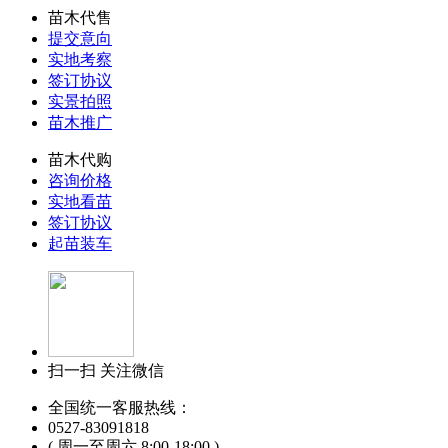
苗木代售
提交意向
实地考察
签订协议
实景拍照
苗木推广
苗木代购
咨询价格
实地看苗
签订协议
起苗装车
扫一扫 关注微信
全国统一客服热线：
0527-83091818
( 周一至周六 8:00-18:00 )