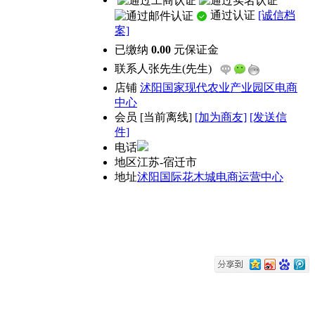
通过认证
[诚信档
案]
已缴纳
0.00
元保证金
联系人
张先生(先生)
店铺
沭阳国家现代农业产业园区电商
中心
会员
[
当前离线
]
[加为商友]
[发送信
件]
电话
地区
江苏-宿迁市
地址
沭阳国际花木城电商运营中心