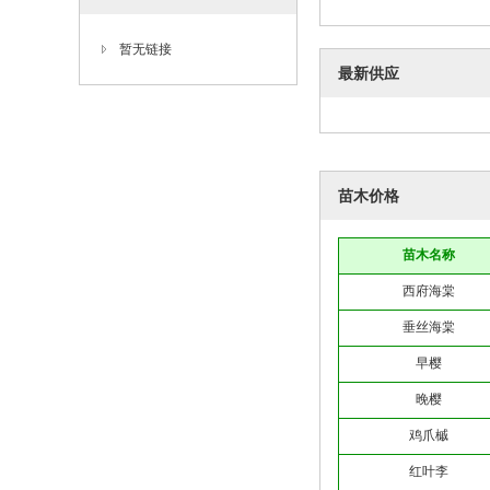
暂无链接
最新供应
苗木价格
苗木名称
西府海棠
垂丝海棠
早樱
晚樱
鸡爪槭
红叶李