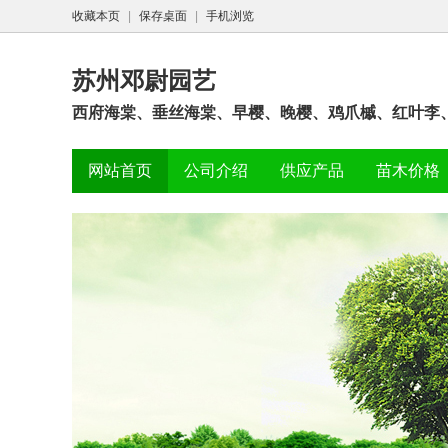
收藏本页
|
保存桌面
|
手机浏览
苏州邓尉园艺
西府海棠、垂丝海棠、早樱、晚樱、鸡爪槭、红叶李
网站首页
公司介绍
供应产品
苗木价格