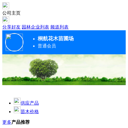
公司主页
分享好友
园林企业列表
频道列表
桐航花木苗圃场
普通会员
供应产品
苗木价格
更多
产品推荐