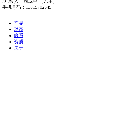
联 系 人：周成奎 （先生）
手机号码：13815702545
产品
动态
联系
资质
关于