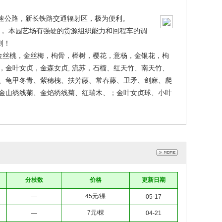
高速公路，新长铁路交通辐射区，极为便利。
， 本园艺场有强硬的货源组织能力和回程车的调
则！
金丝桃，金丝梅，枸骨，榉树，樱花，意杨，金银花，枸
金叶女贞，金森女贞, 流苏，石榴、红天竹、南天竹、
、龟甲冬青、紫穗槐、扶芳藤、常春藤、卫矛、剑麻、爬
金山绣线菊、金焰绣线菊、红瑞木、；金叶女贞球、小叶
分枝数
价格
更新日期
45元/棵
—
05-17
7元/棵
—
04-21