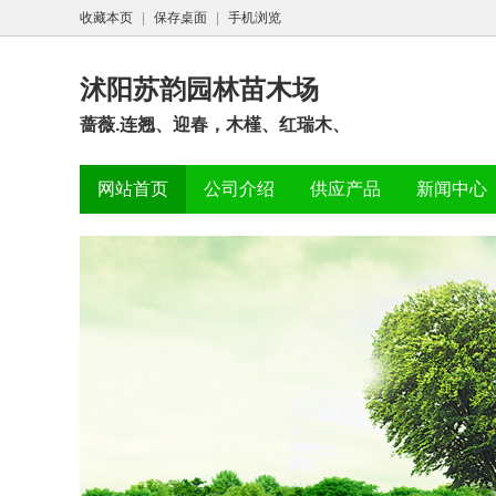
收藏本页
|
保存桌面
|
手机浏览
沭阳苏韵园林苗木场
蔷薇.连翘、迎春，木槿、红瑞木、
网站首页
公司介绍
供应产品
新闻中心