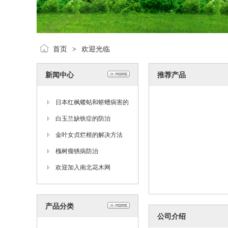
首页
欢迎光临
>
新闻中心
推荐产品
日本红枫蝼蛄和蛴螬病害的
防治
白玉兰缺铁症的防治
金叶女贞烂根的解决方法
槐树瘤锈病防治
欢迎加入南北花木网
产品分类
公司介绍