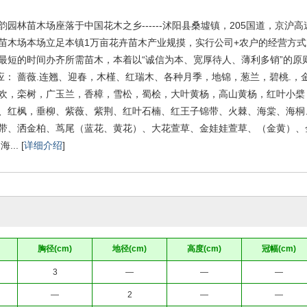
林苗木场座落于中国花木之乡------沭阳县桑墟镇，205国道，京沪
场本场立足本镇1万亩花卉苗木产业规摸，实行公司+农户的经营方式
最短的时间办齐所需苗木，本着以“诚信为本、宽厚待人、薄利多销”的原
 蔷薇.连翘、迎春，木槿、红瑞木、各种月季，地锦，葱兰，碧桃.，
欢，栾树，广玉兰，香樟，雪松，蜀桧，大叶黄杨，高山黄杨，红叶小檗，
、红枫，垂柳、紫薇、紫荆、红叶石楠、红王子锦带、火棘、海棠、海桐
带、洒金柏、茑尾（蓝花、黄花）、大花萱草、金娃娃萱草、（金黄）、
.. [
详细介绍
]
胸径(cm)
地径(cm)
高度(cm)
冠幅(cm)
3
—
—
—
—
2
—
—