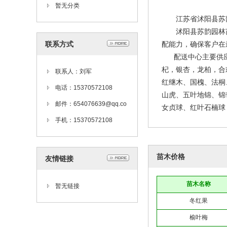
暂无分类
江苏省沭阳县苏韵园
沭阳县苏韵园林苗木
联系方式
配能力，确保客户在
配送中心主要供应：
杞，银杏，龙柏，合
联系人：刘军
红继木、国槐、法桐
电话：15370572108
山虎、五叶地锦、锦
邮件：654076639@qq.co
女贞球、红叶石楠球 海.
m
手机：15370572108
苗木价格
友情链接
苗木名称
暂无链接
冬红果
榆叶梅