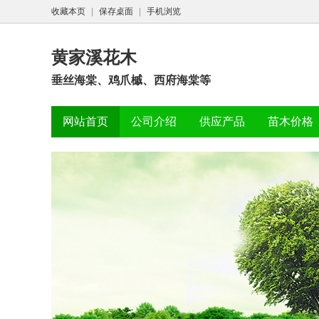
收藏本页
|
保存桌面
|
手机浏览
黄家溪花木
垂丝海棠、鸡爪槭、西府海棠等
网站首页
公司介绍
供应产品
苗木价格