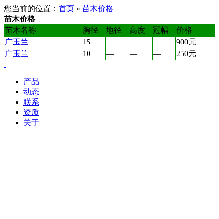
您当前的位置：
首页
»
苗木价格
苗木价格
苗木名称
胸径
地径
高度
冠幅
价格
广玉兰
15
—
—
—
900元
广玉兰
10
—
—
—
250元
产品
动态
联系
资质
关于