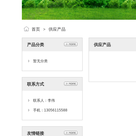
首页
供应产品
>
产品分类
供应产品
暂无分类
联系方式
联系人：李伟
手机：13056115588
友情链接