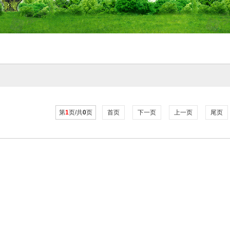
第
1
页/共
0
页
首页
下一页
上一页
尾页