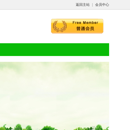
返回主站
|
会员中心