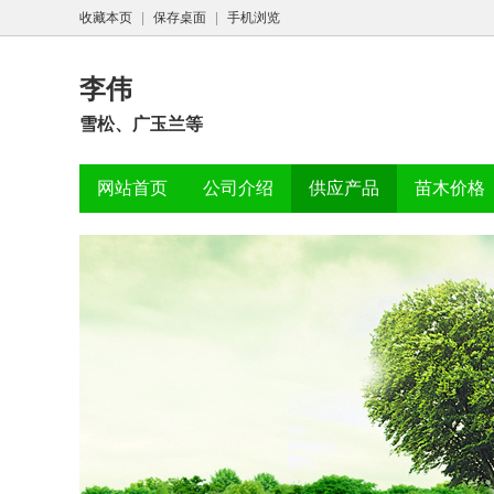
收藏本页
|
保存桌面
|
手机浏览
李伟
雪松、广玉兰等
网站首页
公司介绍
供应产品
苗木价格