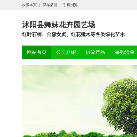
收藏本页
|
保存桌面
|
手机浏览
沭阳县舞妹花卉园艺场
红叶石楠、金森女贞、红花檵木等各类绿化苗木
网站首页
公司介绍
供应产品
采购清单