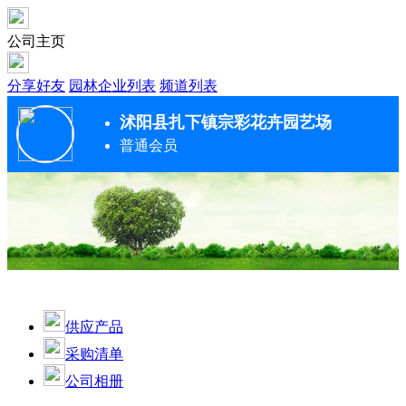
公司主页
分享好友
园林企业列表
频道列表
沭阳县扎下镇宗彩花卉园艺场
普通会员
供应产品
采购清单
公司相册