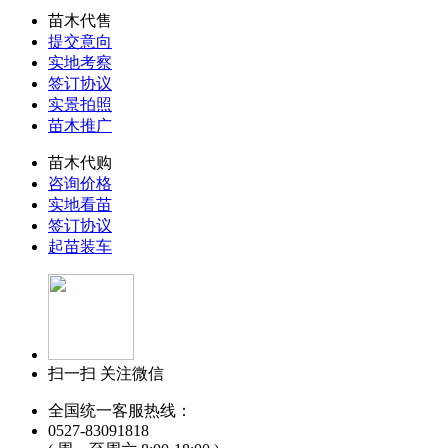
苗木代售
提交意向
实地考察
签订协议
实景拍照
苗木推广
苗木代购
咨询价格
实地看苗
签订协议
起苗装车
扫一扫 关注微信
全国统一客服热线：
0527-83091818