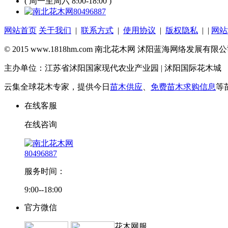
( 周一至周六 8:00-18:00 )
80496887
网站首页
关于我们
|
联系方式
|
使用协议
|
版权隐私
| |
网站
© 2015 www.1818hm.com 南北花木网 沭阳蓝海网络发展有
主办单位：江苏省沭阳国家现代农业产业园 | 沭阳国际花木城
云集全球花木专家，提供今日
苗木供应
、
免费苗木求购信息
等
在线客服
在线咨询
80496887
服务时间：
9:00--18:00
官方微信
花木网服