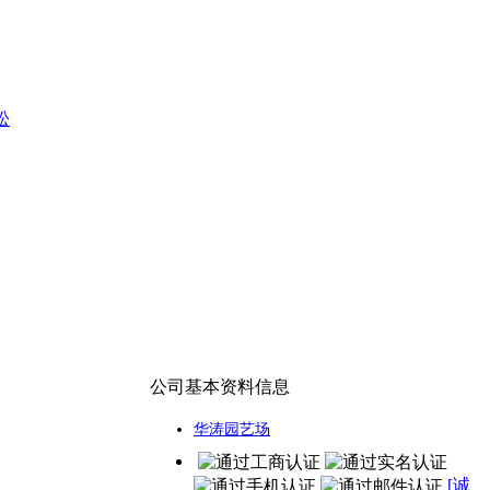
松
公司基本资料信息
华涛园艺场
[诚