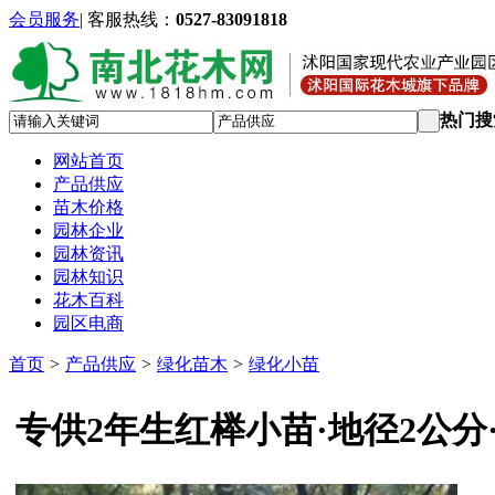
会员服务
|
客服热线：
0527-83091818
热门搜
网站首页
产品供应
苗木价格
园林企业
园林资讯
园林知识
花木百科
园区电商
首页
>
产品供应
>
绿化苗木
>
绿化小苗
专供2年生红榉小苗·地径2公分