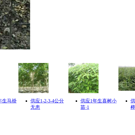
年生马褂
供应1-2-3-4公分
供应1年生喜树小
供
无患
苗·1
榉