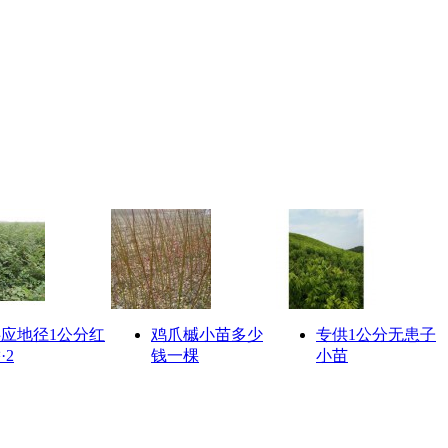
应地径1公分红
鸡爪槭小苗多少
专供1公分无患子
·2
钱一棵
小苗