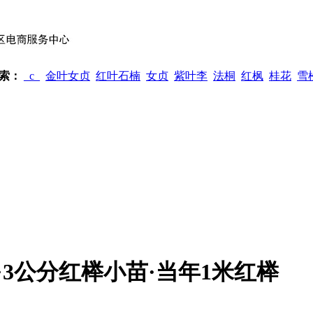
索：
_c_
金叶女贞
红叶石楠
女贞
紫叶李
法桐
红枫
桂花
雪
·3公分红榉小苗·当年1米红榉