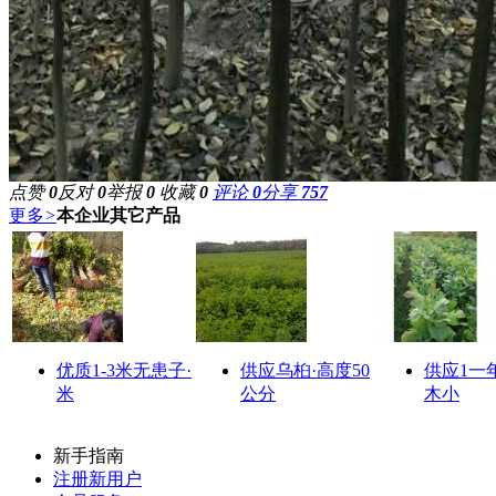
点赞
0
反对
0
举报
0
收藏
0
评论
0
分享
757
更多
>
本企业其它产品
优质1-3米无患子·
供应乌桕·高度50
供应1一
米
公分
木小
新手指南
注册新用户