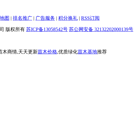
地图
|
排名推广
|
广告服务
|
积分换礼
|
RSS订阅
限公司 版权所有
苏ICP备13058542号
苏公网安备 32132202000139号
苗木商情,天天更新
苗木价格
,优质绿化
苗木基地
推荐