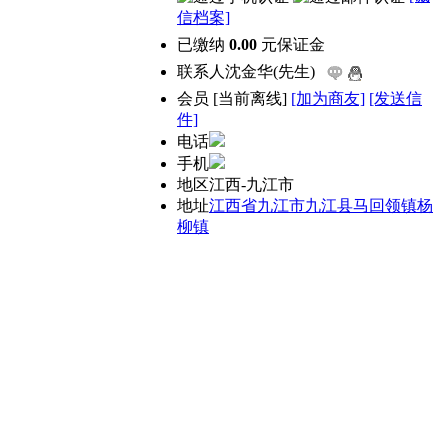
信档案]
已缴纳
0.00
元保证金
联系人
沈金华(先生)
会员
[
当前离线
]
[加为商友]
[发送信
件]
电话
手机
地区
江西-九江市
地址
江西省九江市九江县马回领镇杨
柳镇