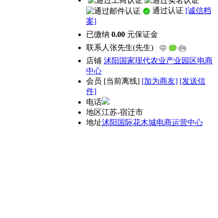
通过认证
[诚信档
案]
已缴纳
0.00
元保证金
联系人
张先生(先生)
店铺
沭阳国家现代农业产业园区电商
中心
会员
[
当前离线
]
[加为商友]
[发送信
件]
电话
地区
江苏-宿迁市
地址
沭阳国际花木城电商运营中心