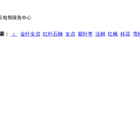
索：
_c_
金叶女贞
红叶石楠
女贞
紫叶李
法桐
红枫
桂花
雪