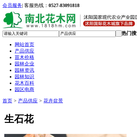
会员服务
|
客服热线：
0527-83091818
热门搜
网站首页
产品供应
苗木价格
园林企业
园林资讯
园林知识
花木百科
园区电商
首页
>
产品供应
>
花卉盆景
生石花