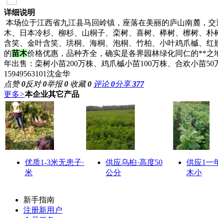
详细说明
本场位于江西省九江县马回岭镇，座落在美丽的庐山南麓，交
木、日本冷杉、柳杉、山桐子、栾树、喜树、榉树、檫树、朴
含笑、金叶含笑、珙桐、海桐、泡桐、竹柏、小叶鸡爪槭、红
的
苗木
价格优惠，品种齐全，确实是各界园林绿化同仁的**之地
年出售：栾树小苗200万株、鸡爪槭小苗100万株、合欢小苗5
15949563101沈金华
点赞
0
反对
0
举报
0
收藏
0
评论
0
分享
377
更多
>
本企业其它产品
优质1-3米无患子·
供应乌桕·高度50
供应1一
米
公分
木小
新手指南
注册新用户