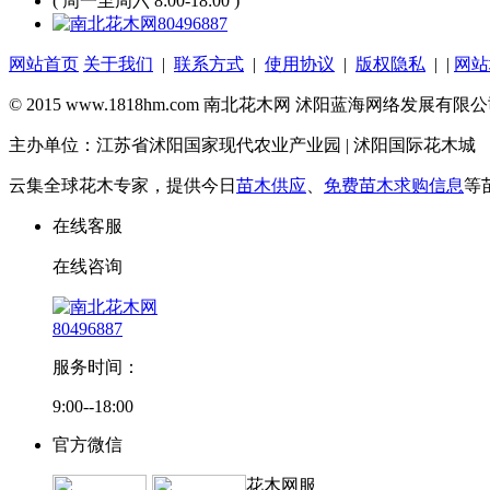
( 周一至周六 8:00-18:00 )
80496887
网站首页
关于我们
|
联系方式
|
使用协议
|
版权隐私
| |
网站
© 2015 www.1818hm.com 南北花木网 沭阳蓝海网络发展有
主办单位：江苏省沭阳国家现代农业产业园 | 沭阳国际花木城
云集全球花木专家，提供今日
苗木供应
、
免费苗木求购信息
等
在线客服
在线咨询
80496887
服务时间：
9:00--18:00
官方微信
花木网服