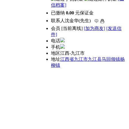
信档案]
已缴纳
0.00
元保证金
联系人
沈金华(先生)
会员
[
当前离线
]
[加为商友]
[发送信
件]
电话
手机
地区
江西-九江市
地址
江西省九江市九江县马回领镇杨
柳镇