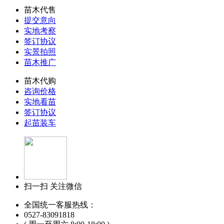
苗木代售
提交意向
实地考察
签订协议
实景拍照
苗木推广
苗木代购
咨询价格
实地看苗
签订协议
起苗装车
扫一扫 关注微信
全国统一客服热线：
0527-83091818