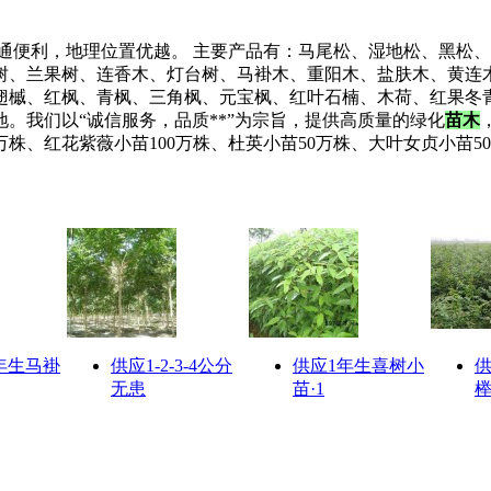
通便利，地理位置优越。 主要产品有：马尾松、湿地松、黑松
树、兰果树、连香木、灯台树、马褂木、重阳木、盐肤木、黄连
翅槭、红枫、青枫、三角枫、元宝枫、红叶石楠、木荷、红果冬青
。我们以“诚信服务，品质**”为宗旨，提供高质量的绿化
苗木
0万株、红花紫薇小苗100万株、杜英小苗50万株、大叶女贞小
年生马褂
供应1-2-3-4公分
供应1年生喜树小
供
无患
苗·1
榉