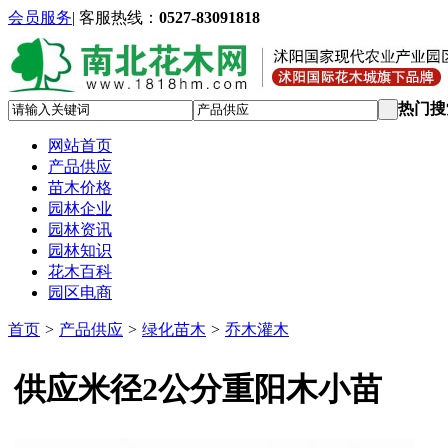
会员服务
|
客服热线：
0527-83091818
热门搜
网站首页
产品供应
苗木价格
园林企业
园林资讯
园林知识
花木百科
园区电商
首页
>
产品供应
>
绿化苗木
>
乔木灌木
供应米径2公分重阳木小苗