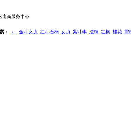
索：
_c_
金叶女贞
红叶石楠
女贞
紫叶李
法桐
红枫
桂花
雪