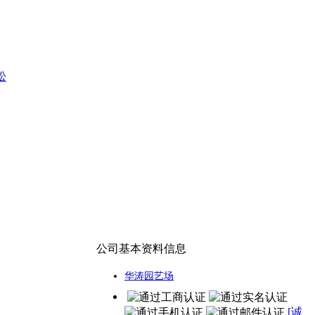
松
公司基本资料信息
华涛园艺场
[诚