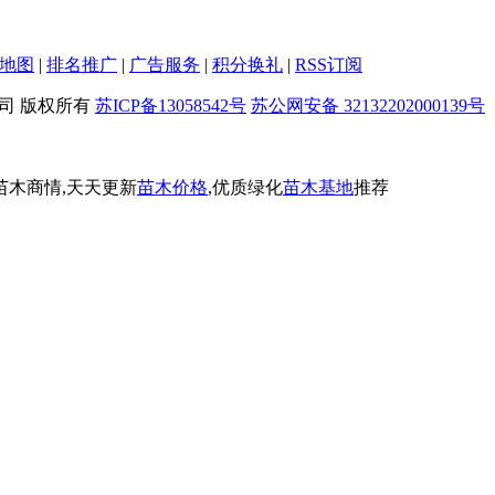
地图
|
排名推广
|
广告服务
|
积分换礼
|
RSS订阅
限公司 版权所有
苏ICP备13058542号
苏公网安备 32132202000139号
苗木商情,天天更新
苗木价格
,优质绿化
苗木基地
推荐