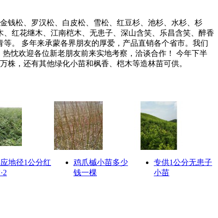
、金钱松、罗汉松、白皮松、雪松、红豆杉、池杉、水杉、杉
木、红花继木、江南桤木、无患子、深山含笑、乐昌含笑、醉香
等。 多年来承蒙各界朋友的厚爱，产品直销各个省市。我们
，热忱欢迎各位新老朋友前来实地考察，洽谈合作！ 今年下半
苗50万株，还有其他绿化小苗和枫香、桤木等造林苗可供。
应地径1公分红
鸡爪槭小苗多少
专供1公分无患子
·2
钱一棵
小苗