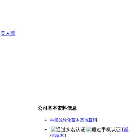
美人蕉
公司基本资料信息
丰景源绿化苗木基地直销
[诚
信档案]