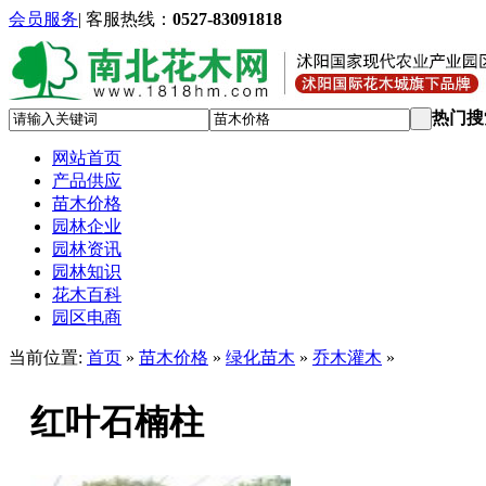
会员服务
|
客服热线：
0527-83091818
热门搜
网站首页
产品供应
苗木价格
园林企业
园林资讯
园林知识
花木百科
园区电商
当前位置:
首页
»
苗木价格
»
绿化苗木
»
乔木灌木
»
红叶石楠柱