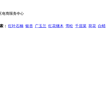
索：
红叶石楠
银杏
广玉兰
红花继木
雪松
千屈菜
荷花
白蜡