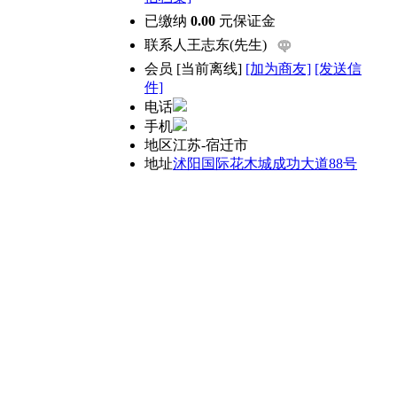
已缴纳
0.00
元保证金
联系人
王志东(先生)
会员
[
当前离线
]
[加为商友]
[发送信
件]
电话
手机
地区
江苏-宿迁市
地址
沭阳国际花木城成功大道88号