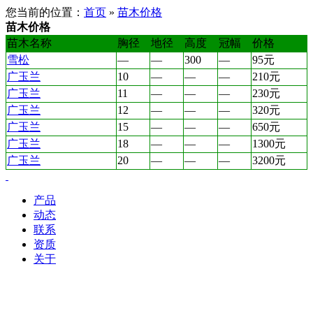
您当前的位置：
首页
»
苗木价格
苗木价格
苗木名称
胸径
地径
高度
冠幅
价格
雪松
—
—
300
—
95元
广玉兰
10
—
—
—
210元
广玉兰
11
—
—
—
230元
广玉兰
12
—
—
—
320元
广玉兰
15
—
—
—
650元
广玉兰
18
—
—
—
1300元
广玉兰
20
—
—
—
3200元
产品
动态
联系
资质
关于