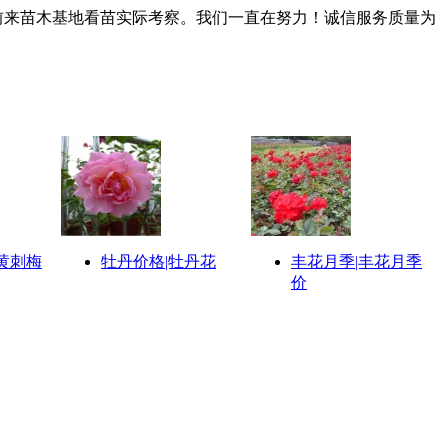
来苗木基地看苗实际考察。我们一直在努力！诚信服务质量为
黄刺梅
牡丹价格|牡丹花
丰花月季|丰花月季
价