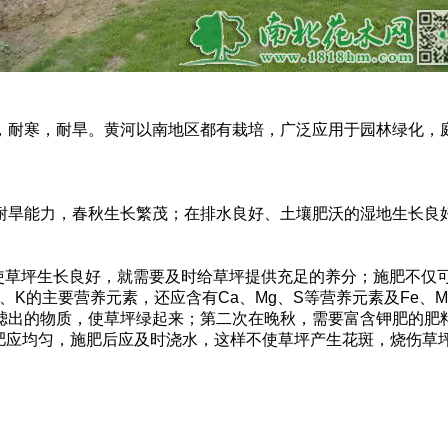
寒，耐旱。黄河以南地区都有栽培，广泛应用于园林绿化，庭
旱能力，春秋生长繁茂；在排水良好、土壤肥沃的湿地生长良
使草坪生长良好，就需要及时给草坪提供充足的养分；施肥不仅
、K的主要营养元素，还应含有Ca、Mg、S等营养元素及Fe、
季土壤滤出的物质，使草坪绿起来；第二次在晚秋，需要富含钾肥的
肥应均匀，施肥后应及时浇水，这样不使草坪产生花斑，烧伤草