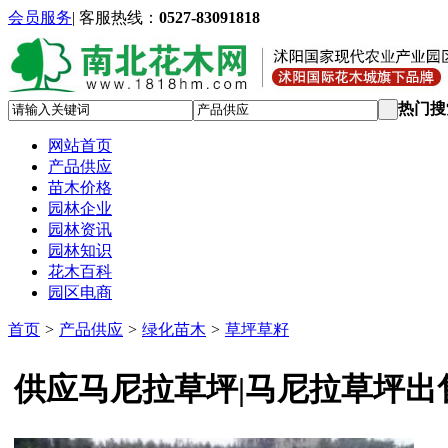
会员服务
|
客服热线：
0527-83091818
热门搜
网站首页
产品供应
苗木价格
园林企业
园林资讯
园林知识
花木百科
园区电商
首页
>
产品供应
>
绿化苗木
>
草坪草籽
供应马尼拉草坪|马尼拉草坪出