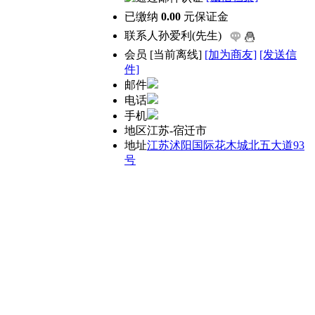
已缴纳
0.00
元保证金
联系人
孙爱利(先生)
会员
[
当前离线
]
[加为商友]
[发送信
件]
邮件
电话
手机
地区
江苏-宿迁市
地址
江苏沭阳国际花木城北五大道93
号