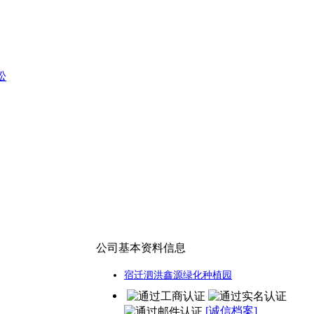
松
公司基本资料信息
宿迁泗洪鑫源绿化种植园
[诚信档案]